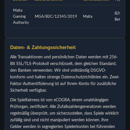
Malta
B2C-
Gaming
MGA/B2C/12345/2019
Malta
Betreibe
Authority
Daten- & Zahlungssicherheit
Alle Transaktionen und persönlichen Daten werden mit 256-
Bit SSL/TLS-Protokoll verschlüsselt, dem gleichen Standard,
den Banken verwenden. Wir sind vollständig DSGVO-
konform und halten strenge Datenschutzrichtlinien ein. Zwei-
Faktor-Authentifizierung ist auf Ihrem Konto für zusätzliche
Sicherheit verfügbar.
Die Spielfairness ist von eCOGRA, einem unabhängigen
Prüforgan, zertifiziert. Alle Zufallszahlengeneratoren werden
regelmäßig überprüft, um sicherzustellen, dass Spiele wirklich
zufällig sind und nicht manipuliert werden können. Ihre
Gelder werden in segregierten Spielerkonten bei führenden