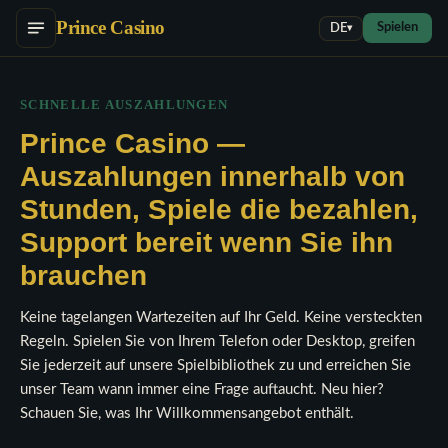
Prince Casino
Spielen
DE
▾
SCHNELLE AUSZAHLUNGEN
Prince Casino —
Auszahlungen innerhalb von
Stunden, Spiele die bezahlen,
Support bereit wenn Sie ihn
brauchen
Keine tagelangen Wartezeiten auf Ihr Geld. Keine versteckten
Regeln. Spielen Sie von Ihrem Telefon oder Desktop, greifen
Sie jederzeit auf unsere Spielbibliothek zu und erreichen Sie
unser Team wann immer eine Frage auftaucht. Neu hier?
Schauen Sie, was Ihr Willkommensangebot enthält.