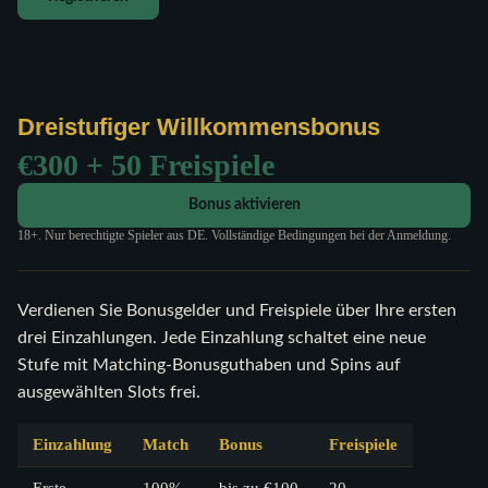
Dreistufiger Willkommensbonus
€300 + 50 Freispiele
Bonus aktivieren
18+. Nur berechtigte Spieler aus DE. Vollständige Bedingungen bei der Anmeldung.
Verdienen Sie Bonusgelder und Freispiele über Ihre ersten
drei Einzahlungen. Jede Einzahlung schaltet eine neue
Stufe mit Matching-Bonusguthaben und Spins auf
ausgewählten Slots frei.
Einzahlung
Match
Bonus
Freispiele