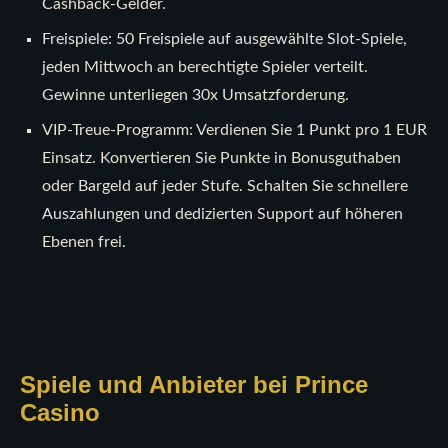
Cashback-Gelder.
Freispiele: 50 Freispiele auf ausgewählte Slot-Spiele,
jeden Mittwoch an berechtigte Spieler verteilt.
Gewinne unterliegen 30x Umsatzforderung.
VIP-Treue-Programm: Verdienen Sie 1 Punkt pro 1 EUR
Einsatz. Konvertieren Sie Punkte in Bonusguthaben
oder Bargeld auf jeder Stufe. Schalten Sie schnellere
Auszahlungen und dedizierten Support auf höheren
Ebenen frei.
Spiele und Anbieter bei Prince
Casino