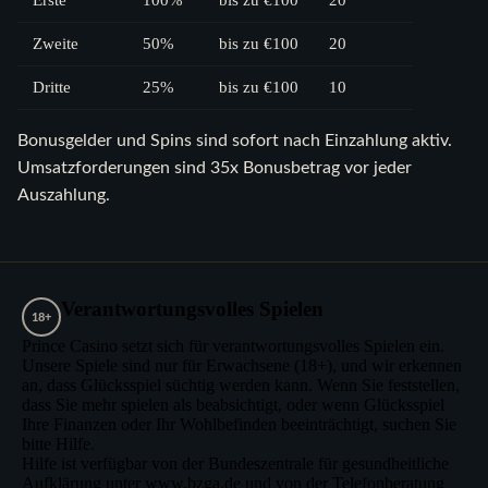
Erste
100%
bis zu €100
20
Zweite
50%
bis zu €100
20
Dritte
25%
bis zu €100
10
Bonusgelder und Spins sind sofort nach Einzahlung aktiv.
Umsatzforderungen sind 35x Bonusbetrag vor jeder
Auszahlung.
Verantwortungsvolles Spielen
18+
Prince Casino setzt sich für verantwortungsvolles Spielen ein.
Unsere Spiele sind nur für Erwachsene (18+), und wir erkennen
an, dass Glücksspiel süchtig werden kann. Wenn Sie feststellen,
dass Sie mehr spielen als beabsichtigt, oder wenn Glücksspiel
Ihre Finanzen oder Ihr Wohlbefinden beeinträchtigt, suchen Sie
bitte Hilfe.
Hilfe ist verfügbar von der Bundeszentrale für gesundheitliche
Aufklärung unter www.bzga.de und von der Telefonberatung