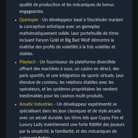
qualité de production et les mécaniques de bonus
engageantes.
Quickspin
- Un développeur basé à Stockholm mariant
la conception artistique avec un gameplay
mathématiquement solide. Leur portefeuille de titres
incluant Faryon Gold et Big Bad Wolf démontre la
maîtrise des profils de volatilité à la fois volatiles et
stables.
Playtech
- Un fournisseur de plateforme diversifiée
offrant des machines à sous, un casino en direct, des
paris sportifs, et une intégration de sports virtuels. Leur
étendue de contenu, les relations établies avec les
opérateurs, et les systèmes propriétaires les rendent
inestimables pour les casinos multi-produits.
Amatic Industries
- Un développeur expérimenté se
spécialisant dans les jeux classiques et de style arcade
avec un attrait durable. Les titres tels que Gypsy Fire et
Luxury Lady maintiennent une forte fidélité des joueurs
par la simplicité, la familiarité, et des mécaniques de