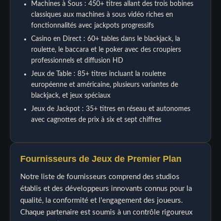
Machines à Sous : 450+ titres allant des trois bobines
classiques aux machines à sous vidéo riches en
fonctionnalités avec jackpots progressifs
Casino en Direct : 60+ tables dans le blackjack, la
roulette, le baccara et le poker avec des croupiers
professionnels et diffusion HD
Jeux de Table : 85+ titres incluant la roulette
européenne et américaine, plusieurs variantes de
blackjack, et jeux spéciaux
Jeux de Jackpot : 35+ titres en réseau et autonomes
avec cagnottes de prix à six et sept chiffres
Fournisseurs de Jeux de Premier Plan
Notre liste de fournisseurs comprend des studios
établis et des développeurs innovants connus pour la
qualité, la conformité et l'engagement des joueurs.
Chaque partenaire est soumis à un contrôle rigoureux