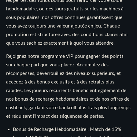
les pertes, des fonds bonus pour renforcer votre solde
hebdomadaire, ou des tours gratuits sur les machines à
sous populaires, nos offres continues garantissent que
vous avez toujours une valeur ajoutée en jeu. Chaque
promotion est structurée avec des conditions claires afin
que vous sachiez exactement à quoi vous attendre.
Rejoignez notre programme VIP pour gagner des points
sur chaque pari que vous placez. Accumulez des
récompenses, déverrouillez des niveaux supérieurs, et
accédez à des bonus exclusifs et à des retraits plus
rapides. Les joueurs récurrents bénéficient également de
nos bonus de recharge hebdomadaires et de nos offres de
cashback, gardant votre bankroll plus frais plus longtemps
et réduisant l'impact des séquences de pertes.
Bonus de Recharge Hebdomadaire : Match de 15%