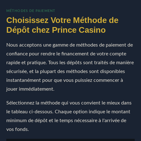
MÉTHODES DE PAIEMENT
Choisissez Votre Méthode de
Dépôt chez Prince Casino
Nous acceptons une gamme de méthodes de paiement de
confiance pour rendre le financement de votre compte
rapide et pratique. Tous les dépôts sont traités de manière
sécurisée, et la plupart des méthodes sont disponibles
instantanément pour que vous puissiez commencer à
jouer immédiatement.
Sélectionnez la méthode qui vous convient le mieux dans
le tableau ci-dessous. Chaque option indique le montant
minimum de dépôt et le temps nécessaire à l'arrivée de
vos fonds.