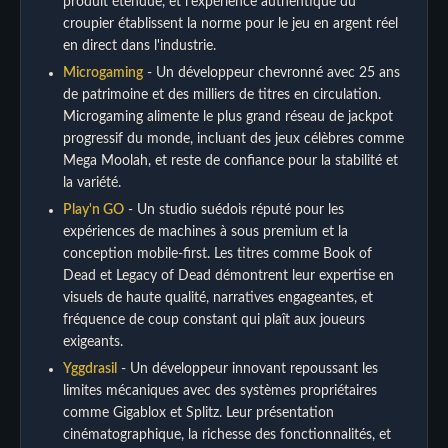
produit étendue, et l'expérience authentique du
croupier établissent la norme pour le jeu en argent réel
en direct dans l'industrie.
Microgaming
- Un développeur chevronné avec 25 ans
de patrimoine et des milliers de titres en circulation.
Microgaming alimente le plus grand réseau de jackpot
progressif du monde, incluant des jeux célèbres comme
Mega Moolah, et reste de confiance pour la stabilité et
la variété.
Play'n GO
- Un studio suédois réputé pour les
expériences de machines à sous premium et la
conception mobile-first. Les titres comme Book of
Dead et Legacy of Dead démontrent leur expertise en
visuels de haute qualité, narratives engageantes, et
fréquence de coup constant qui plaît aux joueurs
exigeants.
Yggdrasil
- Un développeur innovant repoussant les
limites mécaniques avec des systèmes propriétaires
comme Gigablox et Splitz. Leur présentation
cinématographique, la richesse des fonctionnalités, et