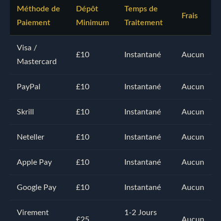
Méthode de
Dépôt
Temps de
Frais
Paiement
Minimum
Traitement
Visa /
£10
Instantané
Aucun
Mastercard
PayPal
£10
Instantané
Aucun
Skrill
£10
Instantané
Aucun
Neteller
£10
Instantané
Aucun
Apple Pay
£10
Instantané
Aucun
Google Pay
£10
Instantané
Aucun
Virement
1-2 Jours
£25
Aucun