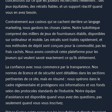
concentrons sur ce que les joueurs recherchent réellement : des
jeux équitables, des retraits fiables, et un support réactif quand
vous en avez besoin.
Contrairement aux casinos qui se cachent derrière un langage
marketing, nous gardons les choses claires. Notre ludothèque
comprend des milliers de jeux de fournisseurs établis, disponibles
sur ordinateur et mobile. Les retraits sont traités rapidement, et
nos méthodes de dépôt sont conçues pour la commodité, pas les
frais cachés. Nous avons construit cette plateforme pour les
joueurs qui veulent savoir exactement ce qu'ils obtiennent.
La confiance avec nous commence par la transparence. Nos
normes de licence et de sécurité sont détaillées dans les sections
pertinentes de ce site, mais en résumé : nous opérons dans le
cadre réglementaire et protégeons vos informations et vos fonds
selon des protocoles standards de l'industrie. Notre équipe
d'assistance est disponible quand vous avez des questions, pas
seulement quand vous vous inscrivez.