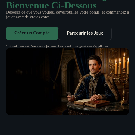
Bienvenue Ci-Dessous
Déposez ce que vous voulez, déverrouillez votre bonus, et commencez à
jouer avec de vraies cotes.
Créer un Compte
Parcourir les Jeux
18+ uniquement. Nouveaux joueurs. Les conditions générales s'appliquent.