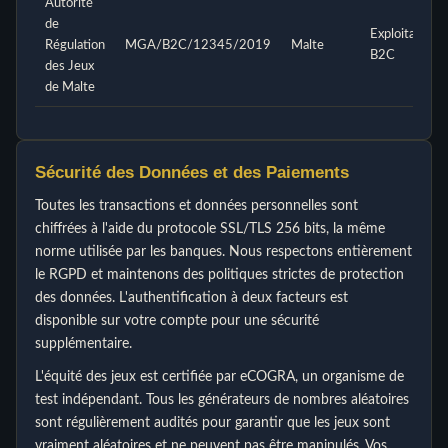
Autorité
de
Exploitant
Régulation
MGA/B2C/12345/2019
Malte
B2C
des Jeux
de Malte
Sécurité des Données et des Paiements
Toutes les transactions et données personnelles sont
chiffrées à l'aide du protocole SSL/TLS 256 bits, la même
norme utilisée par les banques. Nous respectons entièrement
le RGPD et maintenons des politiques strictes de protection
des données. L'authentification à deux facteurs est
disponible sur votre compte pour une sécurité
supplémentaire.
L'équité des jeux est certifiée par eCOGRA, un organisme de
test indépendant. Tous les générateurs de nombres aléatoires
sont régulièrement audités pour garantir que les jeux sont
vraiment aléatoires et ne peuvent pas être manipulés. Vos