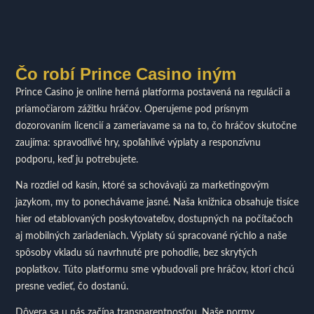
Čo robí Prince Casino iným
Prince Casino je online herná platforma postavená na regulácii a
priamočiarom zážitku hráčov. Operujeme pod prísnym
dozorovaním licencií a zameriavame sa na to, čo hráčov skutočne
zaujíma: spravodlivé hry, spoľahlivé výplaty a responzívnu
podporu, keď ju potrebujete.
Na rozdiel od kasín, ktoré sa schovávajú za marketingovým
jazykom, my to ponechávame jasné. Naša knižnica obsahuje tisíce
hier od etablovaných poskytovateľov, dostupných na počítačoch
aj mobilných zariadeniach. Výplaty sú spracované rýchlo a naše
spôsoby vkladu sú navrhnuté pre pohodlie, bez skrytých
poplatkov. Túto platformu sme vybudovali pre hráčov, ktorí chcú
presne vedieť, čo dostanú.
Dôvera sa u nás začína transparentnosťou. Naše normy