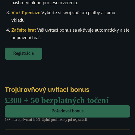
nášho rýchleho procesu overenia.
Vložiť peniaze
Vyberte si svoj spôsob platby a sumu
vkladu.
Začnite hrať
Váš uvítací bonus sa aktivuje automaticky a ste
pripravení hrať.
Registrácia
Trojúrovňový uvítací bonus
£300 + 50 bezplatných točení
Požadovať bonus
18+. Iba oprávnení hráči. Úplné podmienky pri registrácii.