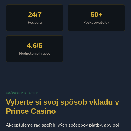
24/7
50+
Podpora
Poskytovateľov
4.6/5
Hodnotenie hráčov
SPÔSOBY PLATBY
Vyberte si svoj spôsob vkladu v
Prince Casino
Akceptujeme rad spoľahlivých spôsobov platby, aby bol