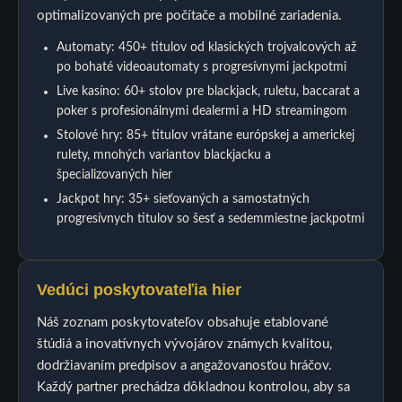
optimalizovaných pre počítače a mobilné zariadenia.
Automaty: 450+ titulov od klasických trojvalcových až
po bohaté videoautomaty s progresívnymi jackpotmi
Live kasíno: 60+ stolov pre blackjack, ruletu, baccarat a
poker s profesionálnymi dealermi a HD streamingom
Stolové hry: 85+ titulov vrátane európskej a americkej
rulety, mnohých variantov blackjacku a
špecializovaných hier
Jackpot hry: 35+ sieťovaných a samostatných
progresívnych titulov so šesť a sedemmiestne jackpotmi
Vedúci poskytovateľia hier
Náš zoznam poskytovateľov obsahuje etablované
štúdiá a inovatívnych vývojárov známych kvalitou,
dodržiavaním predpisov a angažovanosťou hráčov.
Každý partner prechádza dôkladnou kontrolou, aby sa