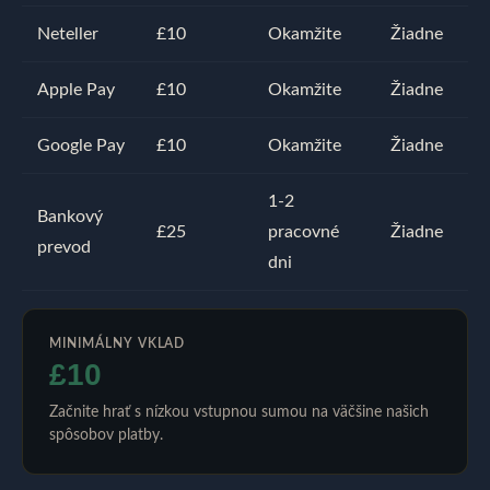
Neteller
£10
Okamžite
Žiadne
Apple Pay
£10
Okamžite
Žiadne
Google Pay
£10
Okamžite
Žiadne
1-2
Bankový
£25
pracovné
Žiadne
prevod
dni
MINIMÁLNY VKLAD
£10
Začnite hrať s nízkou vstupnou sumou na väčšine našich
spôsobov platby.