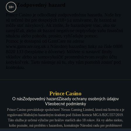
Zodpovedný hazard
18+
Prince Casino je odhodlaný zodpovednému hazardu. Naše hry
sú určené iba pre dospelých (18+) a uznávame, že hazard sa
môže stať návykový. Ak zistíte, že hazardujete viac, ako ste
zamýšľali, alebo ak hazard negatívne ovplyvňuje vašu finančnú
situáciu alebo pohodu, prosím, vyhľadajte pomoc.
Pomoc je dostupná od GamCare na adrese
www.gamcare.org.uk a Národnej hazardnej linky na čísle 0808
8020 133 (bezplatne a dôverne). Môžete si nastaviť limity
vkladov alebo sa samovyluúčiť prostredníctvom svojho účtu
kedykoľvek. Tieto nástroje sú tu, aby vám pomohli zostať pod
kontrolou.
Prince Casino
O nás
Zodpovedný hazard
Zásady ochrany osobných údajov
Všeobecné podmienky
Prince Casino prevádzkuje spoločnosť Nexus Gaming Limited, ktorá má licenciu a je
regulovaná Maltským hazardným úradom pod číslom licencie MGA/B2C/357/2019.
Táto služba je určená výlučne pre hráčov starších ako 18 rokov. Ak vy alebo niekto,
koho poznáte, má problém s hazardom, kontaktujte Národnú radu pre problémové
hazardné hry alebo navštívite www.gambleaware.org a získajte podporu a možnosti