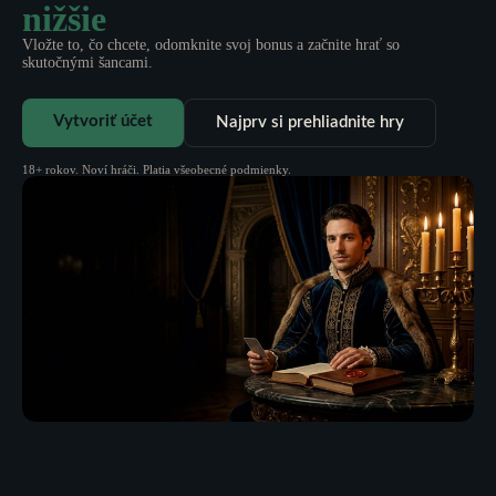
nižšie
Vložte to, čo chcete, odomknite svoj bonus a začnite hrať so
skutočnými šancami.
Vytvoriť účet
Najprv si prehliadnite hry
18+ rokov. Noví hráči. Platia všeobecné podmienky.