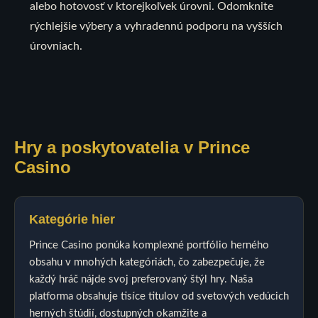
alebo hotovosť v ktorejkoľvek úrovni. Odomknite
rýchlejšie výbery a vyhradennú podporu na vyšších
úrovniach.
Hry a poskytovatelia v Prince
Casino
Kategórie hier
Prince Casino ponúka komplexné portfólio herného
obsahu v mnohých kategóriách, čo zabezpečuje, že
každý hráč nájde svoj preferovaný štýl hry. Naša
platforma obsahuje tisíce titulov od svetových vedúcich
herných štúdií, dostupných okamžite a