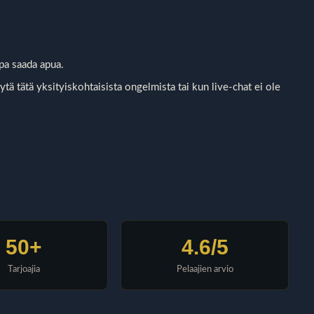
pa saada apua.
 tätä yksityiskohtaisista ongelmista tai kun live-chat ei ole
50+
4.6/5
Tarjoajia
Pelaajien arvio