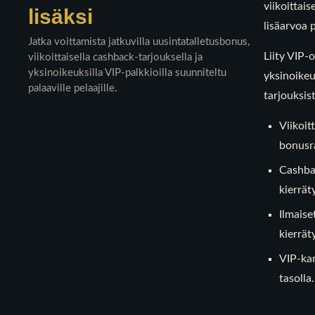
viikoittais
lisäksi
lisäarvoa 
Jatka voittamista jatkuvilla uusintatalletusbonus,
Liity VIP-
viikoittaisella cashback-tarjouksella ja
yksinoikeuksilla VIP-palkkioilla suunniteltu
yksinoikeu
palaaville pelaajille.
tarjouksis
Viikoit
bonusrah
Cashbac
kierrät
Ilmaise
kierrät
VIP-kan
tasolla