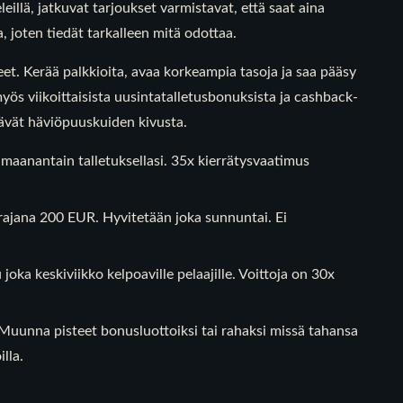
leillä, jatkuvat tarjoukset varmistavat, että saat aina
, joten tiedät tarkalleen mitä odottaa.
eet. Kerää palkkioita, avaa korkeampia tasoja ja saa pääsy
ös viikoittaisista uusintatalletusbonuksista ja cashback-
tävät häviöpuuskuiden kivusta.
maanantain talletuksellasi. 35x kierrätysvaatimus
lärajana 200 EUR. Hyvitetään joka sunnuntai. Ei
u joka keskiviikko kelpoaville pelaajille. Voittoja on 30x
Muunna pisteet bonusluottoiksi tai rahaksi missä tahansa
lla.