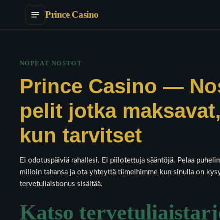
Prince Casino
NOPEAT NOSTOT
Prince Casino — Nos
pelit jotka maksavat,
kun tarvitset
Ei odotuspäiviä rahallesi. Ei piilotettuja sääntöjä. Pelaa puheli
milloin tahansa ja ota yhteyttä tiimeihimme kun sinulla on kys
tervetuliaisbonus sisältää.
Katso tervetuliaistarj