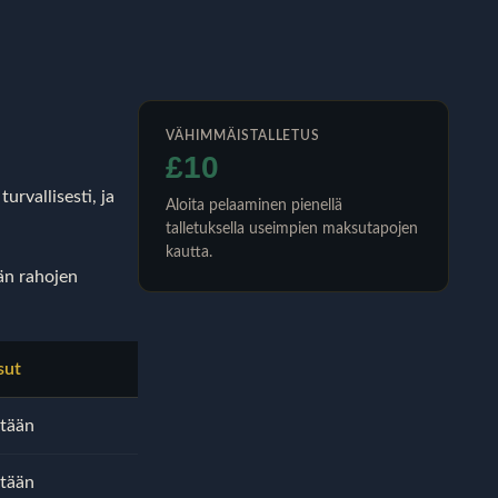
VÄHIMMÄISTALLETUS
£10
urvallisesti, ja
Aloita pelaaminen pienellä
talletuksella useimpien maksutapojen
kautta.
än rahojen
sut
itään
itään