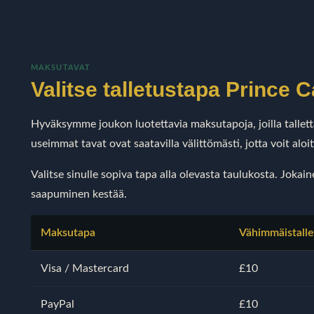
MAKSUTAVAT
Valitse talletustapa Prince C
Hyväksymme joukon luotettavia maksutapoja, joilla tallettami
useimmat tavat ovat saatavilla välittömästi, jotta voit aloi
Valitse sinulle sopiva tapa alla olevasta taulukosta. Jok
saapuminen kestää.
Maksutapa
Vähimmäistalle
Visa / Mastercard
£10
PayPal
£10