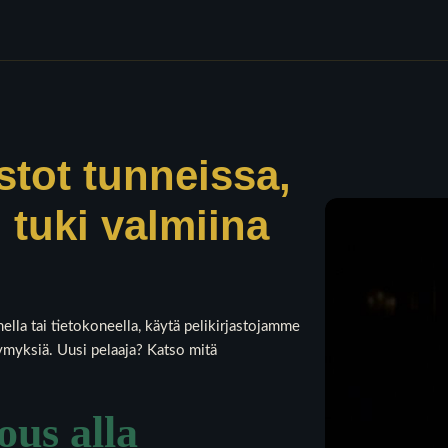
tot tunneissa,
 tuki valmiina
mella tai tietokoneella, käytä pelikirjastojamme
ymyksiä. Uusi pelaaja? Katso mitä
ous alla