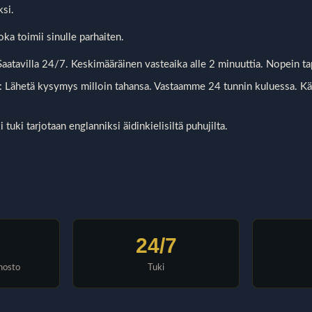
si.
joka toimii sinulle parhaiten.
Saatavilla 24/7. Keskimääräinen vasteaika alle 2 minuuttia. Nopein ta
 Lähetä kysymys milloin tahansa. Vastaamme 24 tunnin kuluessa. Käytä
i tuki tarjotaan englanniksi äidinkielisiltä puhujilta.
24/7
nosto
Tuki