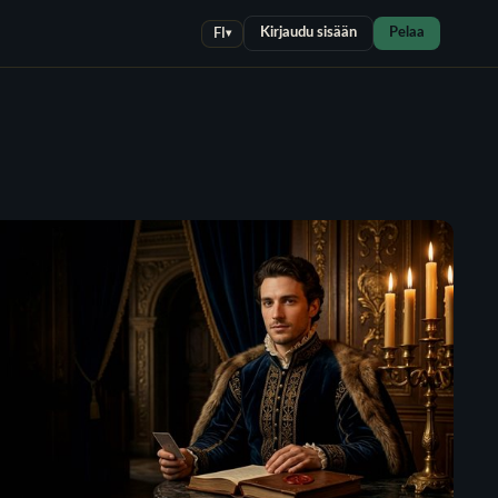
Kirjaudu sisään
Pelaa
FI
▾