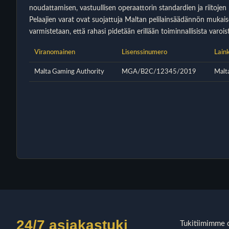
noudattamisen, vastuullisen operaattorin standardien ja riitoje
Pelaajien varat ovat suojattuja Maltan pelilainsäädännön mukaisesti
varmistetaan, että rahasi pidetään erillään toiminnallisista varois
Viranomainen
Lisenssinumero
Lain
Malta Gaming Authority
MGA/B2C/12345/2019
Malt
24/7 asiakastuki
Tukitiimimme o